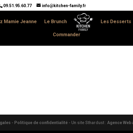
09.51.95.60.77
info@kitchen-family.fr
z Mamie Jeanne
Le Brunch
Les Desserts
Commander
gales
-
Politique de confidentialité
- Un site Sthardust :
Agence Web à