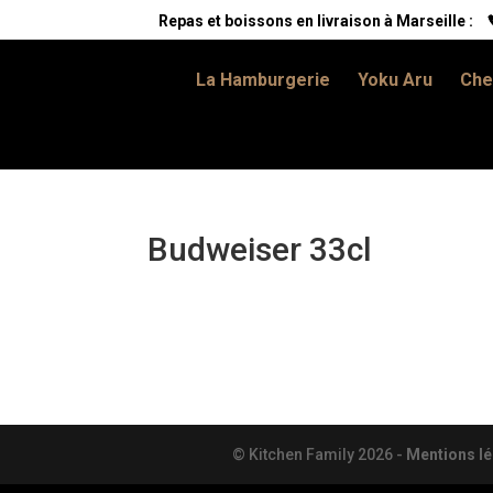
Repas et boissons en livraison à Marseille :
La Hamburgerie
Yoku Aru
Che
Budweiser 33cl
© Kitchen Family
2026
-
Mentions lé