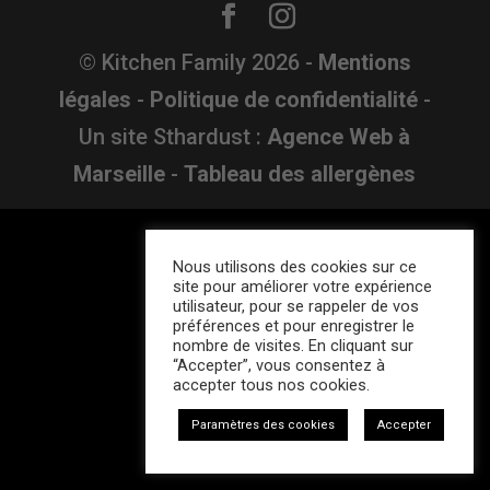
© Kitchen Family
2026
-
Mentions
légales
-
Politique de confidentialité
-
Un site Sthardust :
Agence Web à
Marseille
-
Tableau des allergènes
Nous utilisons des cookies sur ce
site pour améliorer votre expérience
utilisateur, pour se rappeler de vos
préférences et pour enregistrer le
nombre de visites. En cliquant sur
“Accepter”, vous consentez à
accepter tous nos cookies.
Paramètres des cookies
Accepter