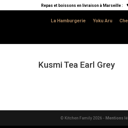
Repas et boissons en livraison à Marseille :
La Hamburgerie
Yoku Aru
Che
Kusmi Tea Earl Grey
© Kitchen Family
2026
-
Mentions lé