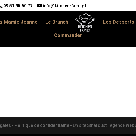
09.51.95.60.77
info@kitchen-family.fr
z Mamie Jeanne
Le Brunch
Les Desserts
Commander
gales
-
Politique de confidentialité
- Un site Sthardust :
Agence Web à