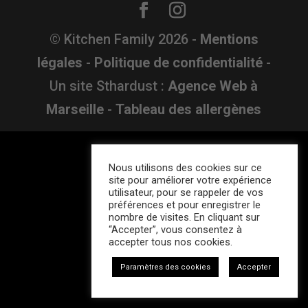
© Kitchen Family
2026
-
Mentions
légales
-
Politique de confidentialité
-
Un site Sthardust :
Agence Web à
Marseille
-
Tableau des allergènes
Nous utilisons des cookies sur ce
site pour améliorer votre expérience
utilisateur, pour se rappeler de vos
préférences et pour enregistrer le
nombre de visites. En cliquant sur
“Accepter”, vous consentez à
accepter tous nos cookies.
Paramètres des cookies
Accepter