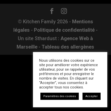
© Kitchen Family
2026
-
Mentions
légales
-
Politique de confidentialité
-
Un site Sthardust :
Agence Web à
Marseille
-
Tableau des allergènes
Nous utilisons des cookies sur ce
site pour améliorer votre expérience
utilisateur, pour se rappeler de vos
préférences et pour enregistrer le
nombre de visites. En cliquant sur
“Accepter”, vous consentez à
accepter tous nos cookies.
Paramètres des cookies
Accepter