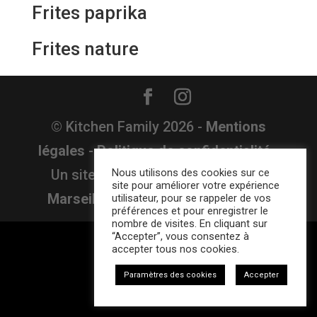
Frites paprika
Frites nature
© Kitchen Family
2026
-
Mentions
légales
-
Politique de confidentialité
-
Un site Sthardust :
Nous utilisons des cookies sur ce
Agence Web à
site pour améliorer votre expérience
Marseille
-
Tableau des allergènes
utilisateur, pour se rappeler de vos
préférences et pour enregistrer le
nombre de visites. En cliquant sur
“Accepter”, vous consentez à
accepter tous nos cookies.
Paramètres des cookies
Accepter