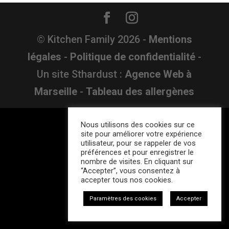
© Kitchen Family
2026
-
Mentions
légales
-
Politique de confidentialité
-
Un site Sthardust :
Agence Web à
Marseille
-
Tableau des allergènes
Nous utilisons des cookies sur ce
site pour améliorer votre expérience
utilisateur, pour se rappeler de vos
préférences et pour enregistrer le
nombre de visites. En cliquant sur
“Accepter”, vous consentez à
accepter tous nos cookies.
Paramètres des cookies
Accepter