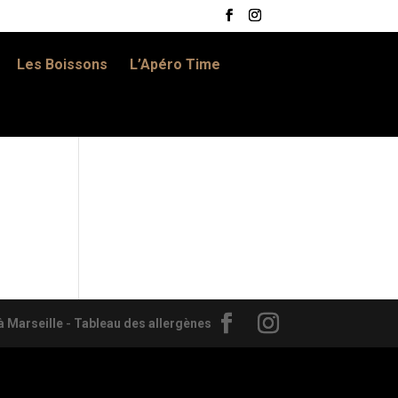
Les Boissons
L’Apéro Time
 Marseille
-
Tableau des allergènes