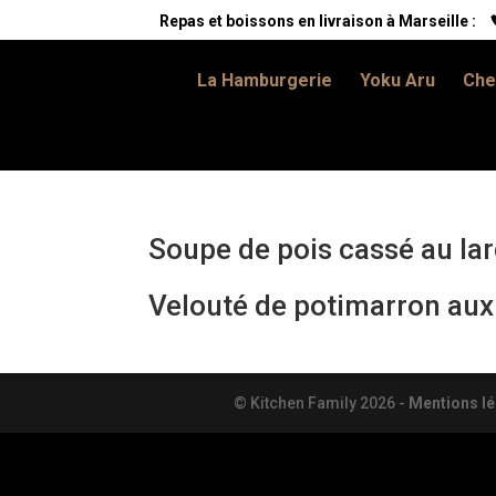
Repas et boissons en livraison à Marseille :
La Hamburgerie
Yoku Aru
Che
Soupe de pois cassé au lar
Velouté de potimarron au
© Kitchen Family
2026
-
Mentions lé