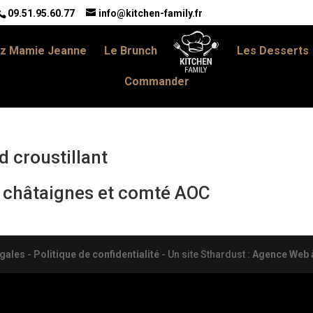
09.51.95.60.77
info@kitchen-family.fr
z Mamie Jeanne
Le Brunch
Les Desserts
Commander
d croustillant
x châtaignes et comté AOC
gales
-
Politique de confidentialité
- Un site Sthardust :
Agence Web à