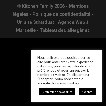
© Kitchen Family
2026
-
Mentions
légales
-
Politique de confidentialité
-
Un site Sthardust :
Agence Web à
Marseille
-
Tableau des allergènes
Nous utilisons des cookies sur ce
site pour améliorer votre expérience
utilisateur, pour se rappeler de vos
préférences et pour enregistrer le
nombre de visites. En cliquant sur
“Accepter”, vous consentez à
accepter tous nos cookies.
Paramètres des cookies
Accepter