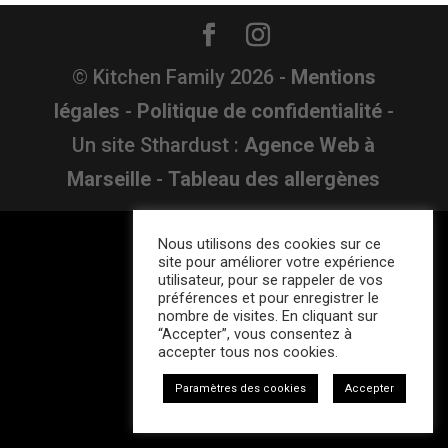
© Kitchen Family
2026
-
Mentions
légales
-
Politique de confidentialité
-
Un site Sthardust :
Agence Web à
Marseille
-
Tableau des allergènes
Nous utilisons des cookies sur ce
site pour améliorer votre expérience
utilisateur, pour se rappeler de vos
préférences et pour enregistrer le
nombre de visites. En cliquant sur
“Accepter”, vous consentez à
accepter tous nos cookies.
Paramètres des cookies
Accepter