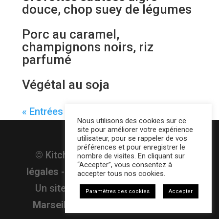
douce, chop suey de légumes
Porc au caramel,
champignons noirs, riz
parfumé
Végétal au soja
« Entrées précédentes
Nous utilisons des cookies sur ce
site pour améliorer votre expérience
utilisateur, pour se rappeler de vos
préférences et pour enregistrer le
© Kitchen Family
2026
-
Mentions
nombre de visites. En cliquant sur
“Accepter”, vous consentez à
légales
-
Politique de confidentialité
-
accepter tous nos cookies.
Un site Sthardust :
Agence Web à
Paramètres des cookies
Accepter
Marseille
-
Tableau des allergènes